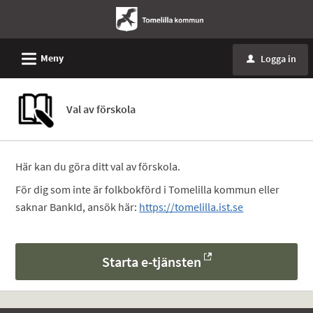
L
Meny
Logga in
u
Val av förskola
Här kan du göra ditt val av förskola.
För dig som inte är folkbokförd i Tomelilla kommun eller
saknar BankId, ansök här:
https://tomelilla.ist.se
Starta e-tjänsten