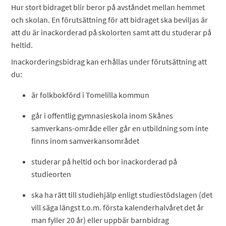
Hur stort bidraget blir beror på avståndet mellan hemmet
och skolan. En förutsättning för att bidraget ska beviljas är
att du är inackorderad på skolorten samt att du studerar på
heltid.
Inackorderingsbidrag kan erhållas under förutsättning att
du:
är folkbokförd i Tomelilla kommun​
går i offentlig gymnasieskola inom Skånes
samverkans-område eller går en utbildning som inte
finns inom samverkansområdet​
studerar på heltid och bor inackorderad på
studieorten​
ska ha rätt till studiehjälp enligt studiestödslagen (det
vill säga längst t.o.m. första kalenderhalvåret det år
man fyller 20 år) eller uppbär barnbidrag​