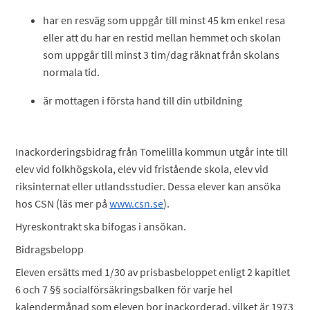
har en resväg som uppgår till minst 45 km enkel resa
eller att du har en restid mellan hemmet och skolan
som uppgår till minst 3 tim/dag räknat från skolans
normala tid. ​
är mottagen i första hand till din utbildning​
Inackorderingsbidrag från Tomelilla kommun utgår inte till
elev vid folkhögskola, elev vid fristående skola, elev vid
riksinternat eller utlandsstudier. Dessa elever kan ansöka
hos CSN (läs mer på
www.csn.se
).
Hyreskontrakt ska bifogas i ansökan.
Bidragsbelopp
Eleven ersätts med 1/30 av prisbasbeloppet enligt 2 kapitlet
6 och 7 §§ socialförsäkringsbalken för varje hel
kalendermånad som eleven bor inackorderad, vilket är 1973