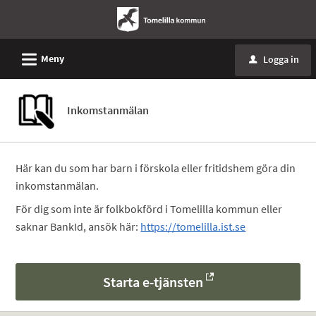
L
Meny
Logga in
u
Inkomstanmälan
Här kan du som har barn i förskola eller fritidshem göra din
inkomstanmälan.
För dig som inte är folkbokförd i Tomelilla kommun eller
saknar BankId, ansök här:
https://tomelilla.ist.se
Starta e-tjänsten